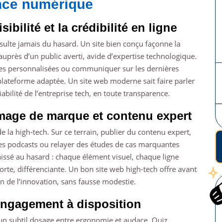
nce numérique
ibilité et la crédibilité en ligne
ésulte jamais du hasard. Un site bien conçu façonne la
auprès d’un public averti, avide d’expertise technologique.
es personnalisées ou communiquer sur les dernières
 plateforme adaptée. Un site web moderne sait faire parler
iabilité de l’entreprise tech, en toute transparence.
mage de marque et contenu expert
 la high-tech. Sur ce terrain, publier du contenu expert,
es podcasts ou relayer des études de cas marquantes
laissé au hasard : chaque élément visuel, chaque ligne
forte, différenciante. Un bon site web high-tech offre avant
on de l’innovation, sans fausse modestie.
d’engagement à disposition
 d’un subtil dosage entre ergonomie et audace. Quiz