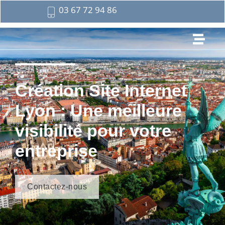
03 67 72 94 86
Création Site Internet
Lyon : Une meilleure
visibilité pour votre
entreprise
Contactez-nous